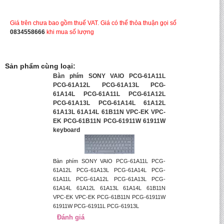
Giá trên chưa bao gồm thuế VAT. Giá có thể thỏa thuận gọi số
0834558666
khi mua số lượng
Sản phẩm cùng loại:
Bàn phím SONY VAIO PCG-61A11L
PCG-61A12L PCG-61A13L PCG-
61A14L PCG-61A11L PCG-61A12L
PCG-61A13L PCG-61A14L 61A12L
61A13L 61A14L 61B11N VPC-EK VPC-
EK PCG-61B11N PCG-61911W 61911W
keyboard
Bàn phím SONY VAIO PCG-61A11L PCG-
61A12L PCG-61A13L PCG-61A14L PCG-
61A11L PCG-61A12L PCG-61A13L PCG-
61A14L 61A12L 61A13L 61A14L 61B11N
VPC-EK VPC-EK PCG-61B11N PCG-61911W
61911W PCG-61911L PCG-61913L
Đánh giá