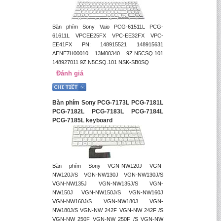
Bàn phím Sony Vaio PCG-61511L PCG-
61611L VPCEE25FX VPC-EE32FX VPC-
EE41FX PN: 148915521 148915631
AENE7H00010 13M00340 9Z.N5CSQ.101
148927011 9Z.N5CSQ.101 NSK-SB0SQ
Đánh giá
Bàn phím Sony PCG-7173L PCG-7181L
PCG-7182L PCG-7183L PCG-7184L
PCG-7185L keyboard
Bàn phím Sony VGN-NW120J VGN-
NW120J/S VGN-NW130J VGN-NW130J/S
VGN-NW135J VGN-NW135J/S VGN-
NW150J VGN-NW150J/S VGN-NW160J
VGN-NW160J/S VGN-NW180J VGN-
NW180J/S VGN-NW 242F VGN-NW 242F /S
VGN-NW 250F VGN-NW 250F /S VGN-NW