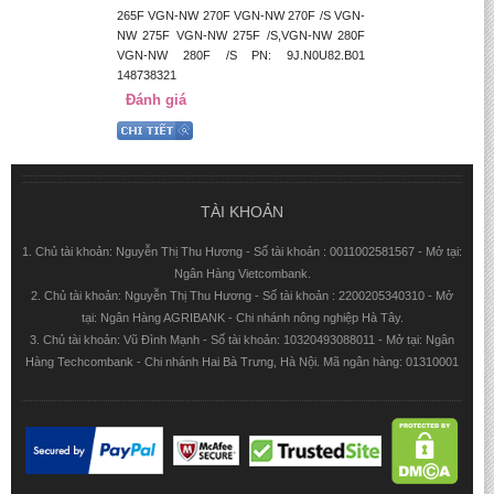
265F VGN-NW 270F VGN-NW 270F /S VGN-
NW 275F VGN-NW 275F /S,VGN-NW 280F
VGN-NW 280F /S PN: 9J.N0U82.B01
148738321
Đánh giá
TÀI KHOẢN
1. Chủ tài khoản: Nguyễn Thị Thu Hương - Số tài khoản : 0011002581567 - Mở tại:
Ngân Hàng Vietcombank.
2. Chủ tài khoản: Nguyễn Thị Thu Hương - Số tài khoản : 2200205340310 - Mở
tại: Ngân Hàng AGRIBANK - Chi nhánh nông nghiệp Hà Tây.
3. Chủ tài khoản: Vũ Đình Mạnh - Số tài khoản: 10320493088011 - Mở tại: Ngân
Hàng Techcombank - Chi nhánh Hai Bà Trưng, Hà Nội. Mã ngân hàng: 01310001