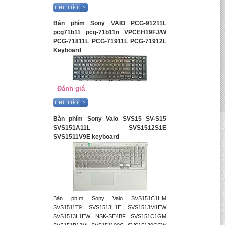
Bàn phím Sony VAIO PCG-91211L
pcg71b11 pcg-71b11n VPCEH19FJ/W
PCG-71811L PCG-71911L PCG-71912L
Keyboard
Đánh giá
Bàn phím Sony Vaio SVS15 SV-S15
SVS151A11L SVS1512S1E
SVS1511V9E keyboard
Bàn phím Sony Vaio SVS151C1HM
SVS1511T9 SVS1513L1E SVS1513M1EW
SVS1513L1EW NSK-SE4BF SVS151C1GM