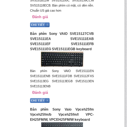
SVS151B12M SVS151100C SVS15139CCW
SVS15118ECB. Bàn phím có mặt, có đèn nền.
Chuẩn US giá cao hơn
Đánh giá
Bàn phím Sony VAIO SVE15127CVB
SVE15111EA SVE15111EAB
SVE15111EF SVE15111EFB
SVE15111EG SVE15111EGB keyboard
Bàn phím Sony VAIO SVE15111EN
SVE15111ENB SVE15111FDB SVE15112FXS
SVE15113EG SVE15113EGB SVE15113EN
SVE15113ENB
Đánh giá
Bàn phím Sony Vaio Vpceh25fm
Vpceh25fm/b Vpceh25fm/l VPC-
EH25FM/W, VPCEH25FM/W keyboard