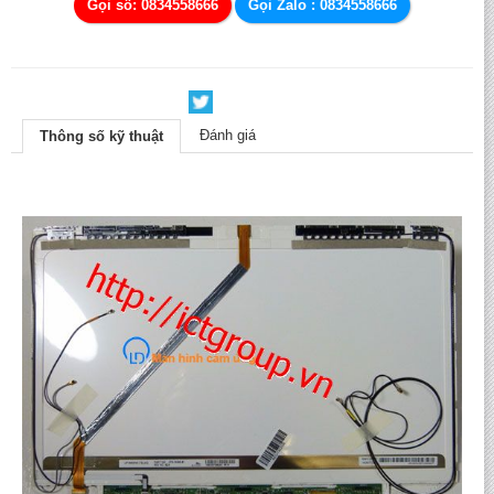
Gọi số: 0834558666
Gọi Zalo : 0834558666
Đánh giá
Thông số kỹ thuật