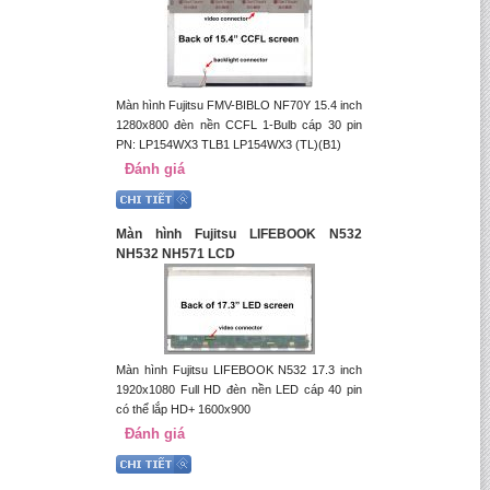
Màn hình Fujitsu FMV-BIBLO NF70Y 15.4 inch
1280x800 đèn nền CCFL 1-Bulb cáp 30 pin
PN: LP154WX3 TLB1 LP154WX3 (TL)(B1)
Đánh giá
Màn hình Fujitsu LIFEBOOK N532
NH532 NH571 LCD
Màn hình Fujitsu LIFEBOOK N532 17.3 inch
1920x1080 Full HD đèn nền LED cáp 40 pin
có thể lắp HD+ 1600x900
Đánh giá