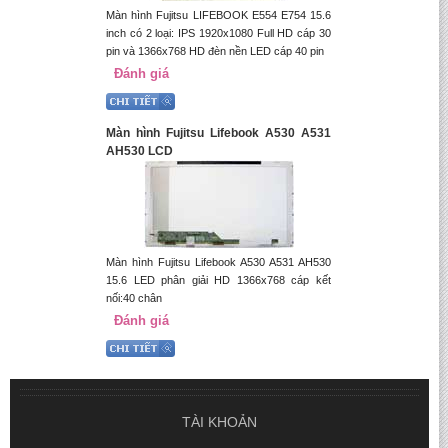
Màn hình Fujitsu LIFEBOOK E554 E754 15.6
inch có 2 loại: IPS 1920x1080 Full HD cáp 30
pin và 1366x768 HD đèn nền LED cáp 40 pin
Đánh giá
Màn hình Fujitsu Lifebook A530 A531
AH530 LCD
Màn hình Fujitsu Lifebook A530 A531 AH530
15.6 LED phân giải HD 1366x768 cáp kết
nối:40 chân
Đánh giá
TÀI KHOẢN