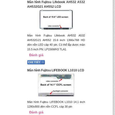
Màn hình Fujitsu Lifebook AH532 A532
AH532G21 AH552 LCD
Màn hình Fujitsu Lifebook AH532 A532
AH532G21 AH552 15.6 inch 1366x768 HD
đèn nền LED cáp 40 pin. Có thể lắp được màn
15.5 inch PN: LP156WH3 TLA1
Đánh giá
Màn hình Fujitsu LIFEBOOK L1010 LCD
Màn hình Fujitsu LIFEBOOK L1010 14.1 inch
1280x800 đèn nền CCFL cáp 30 pin
Đánh giá