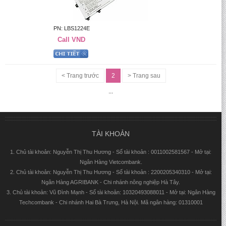
PN: LBS1224E
Call VND
< Trang trước
2
> Trang sau
...
TÀI KHOẢN
1. Chủ tài khoản: Nguyễn Thị Thu Hương - Số tài khoản : 0011002581567 - Mở tại:
Ngân Hàng Vietcombank.
2. Chủ tài khoản: Nguyễn Thị Thu Hương - Số tài khoản : 2200205340310 - Mở tại:
Ngân Hàng AGRIBANK - Chi nhánh nông nghiệp Hà Tây.
3. Chủ tài khoản: Vũ Đình Mạnh - Số tài khoản: 10320493088011 - Mở tại: Ngân Hàng
Techcombank - Chi nhánh Hai Bà Trưng, Hà Nội. Mã ngân hàng: 01310001