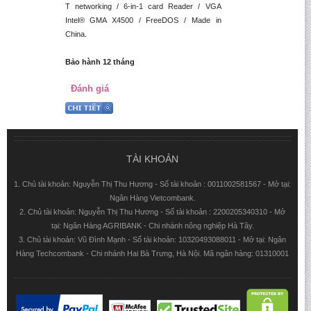
T networking / 6-in-1 card Reader / VGA
Intel® GMA X4500 / FreeDOS / Made in
China.
Bảo hành 12 tháng
Đánh giá
TÀI KHOẢN
1. Chủ tài khoản: Nguyễn Thị Thu Hương - Số tài khoản : 0011002581567 - Mở tại:
Ngân Hàng Vietcombank.
2. Chủ tài khoản: Nguyễn Thị Thu Hương - Số tài khoản : 2200205340310 - Mở
tại: Ngân Hàng AGRIBANK - Chi nhánh nông nghiệp Hà Tây.
3. Chủ tài khoản: Vũ Đình Mạnh - Số tài khoản: 10320493088011 - Mở tại: Ngân
Hàng Techcombank - Chi nhánh Hai Bà Trưng, Hà Nội. Mã ngân hàng: 01310001