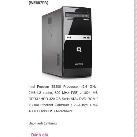
(WE667PA)
Intel Pentium E5300 Processor (2.6 GHz,
2MB L2 cache, 800 MHz FSB) / 1024 MB
DDR3 / HDD 320 GB Serial ATA / DVD-ROM /
10/100 Ethernet Controller / VGA Intel GMA
4500 / FreeDOS / Microtower.
Bảo hành 12 tháng
Đánh giá