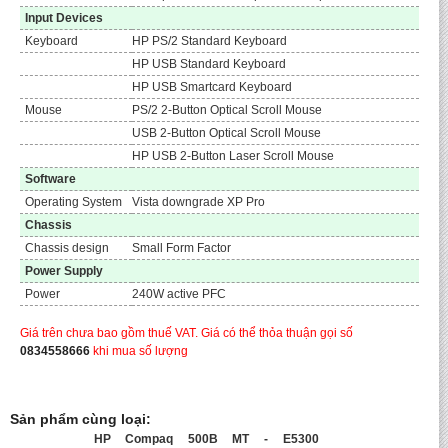
Input Devices
Keyboard
HP PS/2 Standard Keyboard
HP USB Standard Keyboard
HP USB Smartcard Keyboard
Mouse
PS/2 2-Button Optical Scroll Mouse
USB 2-Button Optical Scroll Mouse
HP USB 2-Button Laser Scroll Mouse
Software
Operating System
Vista downgrade XP Pro
Chassis
Chassis design
Small Form Factor
Power Supply
Power
240W active PFC
Giá trên chưa bao gồm thuế VAT. Giá có thể thỏa thuận gọi số
0834558666
khi mua số lượng
Sản phẩm cùng loại:
HP Compaq 500B MT - E5300