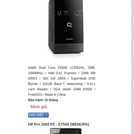
Intel® Dual Core E6500 (2.93GHz, 2MB,
1066MHz) / Intel G41 Express / 2048 MB
DRR3 / 320 GB SATA / SuperMulti DVD
Burner / 10/100 Base-T networking / 6-in-1
card Reader / VGA Intel® GMA X4500 /
FreeDOS / Made in China.
Bảo hành 12 tháng
Đánh giá
HP Pro 3000 PC - E7500 (WE663PA)