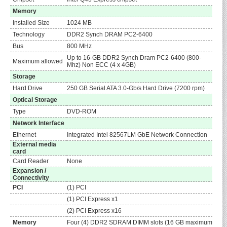
Memory
Installed Size
1024 MB
Technology
DDR2 Synch DRAM PC2-6400
Bus
800 MHz
Up to 16-GB DDR2 Synch Dram PC2-6400 (800-
Maximum allowed
Mhz) Non ECC (4 x 4GB)
Storage
Hard Drive
250 GB Serial ATA 3.0-Gb/s Hard Drive (7200 rpm)
Optical Storage
Type
DVD-ROM
Network Interface
Ethernet
Integrated Intel 82567LM GbE Network Connection
External media
card
Card Reader
None
Expansion /
Connectivity
PCI
(1) PCI
(1) PCI Express x1
(2) PCI Express x16
Memory
Four (4) DDR2 SDRAM DIMM slots (16 GB maximum