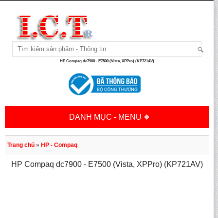
HP Compaq dc7900 - E7500 (Vista, XPPro) (KP721AV)
DANH MỤC - MENU
Trang chủ
»
HP - Compaq
HP Compaq dc7900 - E7500 (Vista, XPPro) (KP721AV)