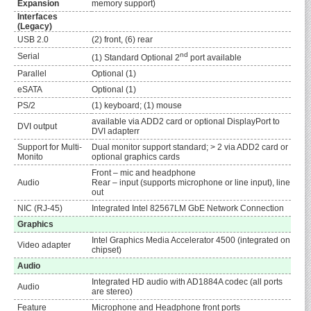
Expansion
memory support)
Interfaces
(Legacy)
USB 2.0
(2) front, (6) rear
nd
Serial
(1) Standard Optional 2
port available
Parallel
Optional (1)
eSATA
Optional (1)
PS/2
(1) keyboard; (1) mouse
available via ADD2 card or optional DisplayPort to
DVI output
DVI adapterr
Support for Multi-
Dual monitor support standard; > 2 via ADD2 card or
Monito
optional graphics cards
Front – mic and headphone
Audio
Rear – input (supports microphone or line input), line
out
NIC (RJ-45)
Integrated Intel 82567LM GbE Network Connection
Graphics
Intel Graphics Media Accelerator 4500 (integrated on
Video adapter
chipset)
Audio
Integrated HD audio with AD1884A codec (all ports
Audio
are stereo)
Feature
Microphone and Headphone front ports