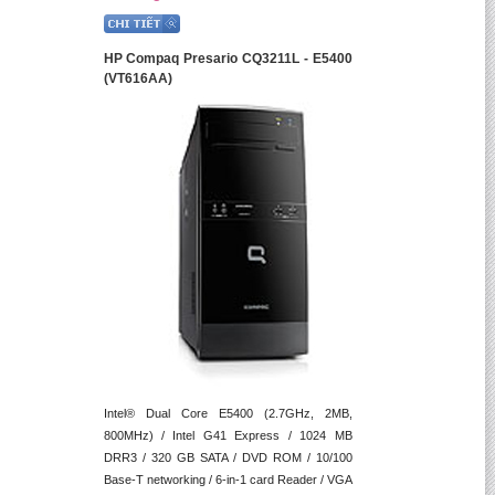
HP Compaq Presario CQ3211L - E5400
(VT616AA)
Intel® Dual Core E5400 (2.7GHz, 2MB,
800MHz) / Intel G41 Express / 1024 MB
DRR3 / 320 GB SATA / DVD ROM / 10/100
Base-T networking / 6-in-1 card Reader / VGA