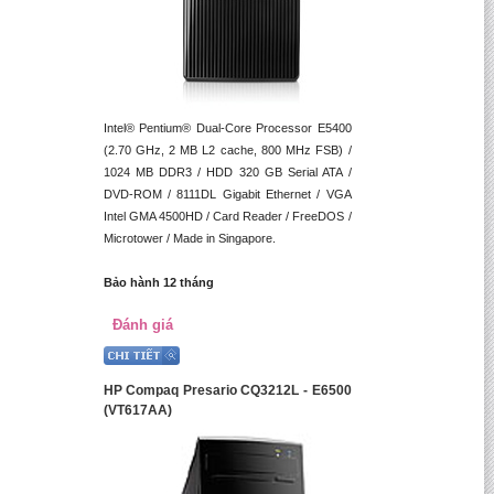
Intel® Pentium® Dual-Core Processor E5400
(2.70 GHz, 2 MB L2 cache, 800 MHz FSB) /
1024 MB DDR3 / HDD 320 GB Serial ATA /
DVD-ROM / 8111DL Gigabit Ethernet / VGA
Intel GMA 4500HD / Card Reader / FreeDOS /
Microtower / Made in Singapore.
Bảo hành 12 tháng
Đánh giá
HP Compaq Presario CQ3212L - E6500
(VT617AA)