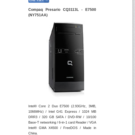
Compaq Presario CQ3113L - E7500
(NY751AA)
Intel® Core 2 Duo E7500 (2.93GHz, 3MB,
1066MHz) / Intel G41 Express / 1024 MB
DRR3 / 320 GB SATA / DVD-RW / 10/100
Base-T networking / 6-in-1 card Reader / VGA
Intel® GMA X4500 / FreeDOS / Made in
China.