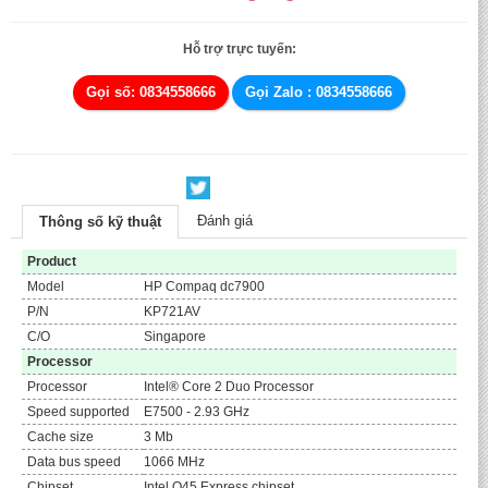
Hỗ trợ trực tuyến:
Gọi số: 0834558666
Gọi Zalo : 0834558666
Đánh giá
Thông số kỹ thuật
Product
Model
HP Compaq dc7900
P/N
KP721AV
C/O
Singapore
Processor
Processor
Intel® Core 2 Duo Processor
Speed supported
E7500 - 2.93 GHz
Cache size
3 Mb
Data bus speed
1066 MHz
Chipset
Intel Q45 Express chipset