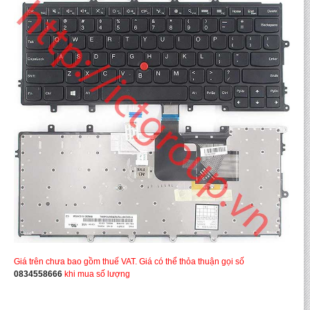
Giá trên chưa bao gồm thuế VAT. Giá có thể thỏa thuận gọi số
0834558666
khi mua số lượng