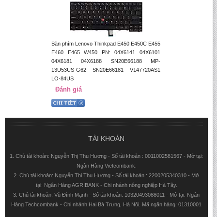
Bàn phím Lenovo Thinkpad E450 E450C E455
E460 E465 W450 PN: 04X6141 04X6101
04X6181 04X6188 SN20E66188 MP-
13U53US-G62 SN20E66181 V147720AS1
LO-84US
Đánh giá
TÀI KHOẢN
1. Chủ tài khoản: Nguyễn Thị Thu Hương - Số tài khoản : 0011002581567 - Mở tại:
Ngân Hàng Vietcombank.
2. Chủ tài khoản: Nguyễn Thị Thu Hương - Số tài khoản : 2200205340310 - Mở
tại: Ngân Hàng AGRIBANK - Chi nhánh nông nghiệp Hà Tây.
3. Chủ tài khoản: Vũ Đình Mạnh - Số tài khoản: 10320493088011 - Mở tại: Ngân
Hàng Techcombank - Chi nhánh Hai Bà Trưng, Hà Nội. Mã ngân hàng: 01310001