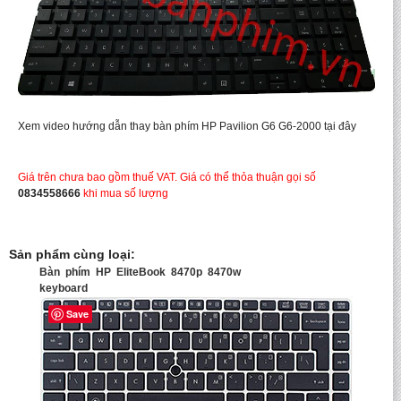
Xem video hướng dẫn thay bàn phím HP Pavilion G6 G6-2000 tại đây
Giá trên chưa bao gồm thuế VAT. Giá có thể thỏa thuận gọi số
0834558666
khi mua số lượng
Sản phẩm cùng loại:
Bàn phím HP EliteBook 8470p 8470w
keyboard
Save