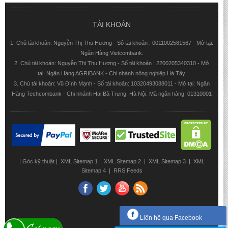
TÀI KHOẢN
1. Chủ tài khoản: Nguyễn Thị Thu Hương - Số tài khoản : 0011002581567 - Mở tại:
Ngân Hàng Vietcombank.
2. Chủ tài khoản: Nguyễn Thị Thu Hương - Số tài khoản : 2200205340310 - Mở
tại: Ngân Hàng AGRIBANK - Chi nhánh nông nghiệp Hà Tây.
3. Chủ tài khoản: Vũ Đình Mạnh - Số tài khoản: 10320493088011 - Mở tại: Ngân
Hàng Techcombank - Chi nhánh Hai Bà Trưng, Hà Nội. Mã ngân hàng: 01310001
|
Góc kỹ thuật
|
XML Sitemap 1
|
XML Sitemap 2
|
XML Sitemap 3
|
XML
Sitemap 4
|
RRS Feeds
Liên hệ qua Facebook