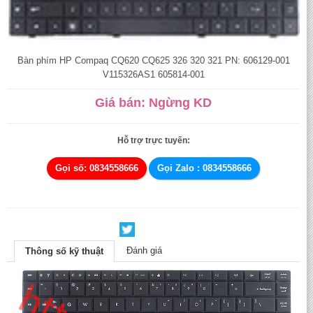
Bàn phím HP Compaq CQ620 CQ625 326 320 321 PN: 606129-001
V115326AS1 605814-001
Giá bán: Ngừng KD
Hỗ trợ trực tuyến:
Gọi số: 0834558666
Gọi Zalo : 0834558666
Đánh giá
Thông số kỹ thuật