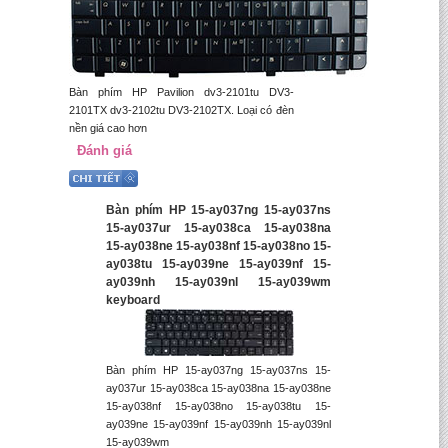
Bàn phím HP Pavilion dv3-2101tu DV3-
2101TX dv3-2102tu DV3-2102TX. Loại có đèn
nền giá cao hơn
Đánh giá
Bàn phím HP 15-ay037ng 15-ay037ns
15-ay037ur 15-ay038ca 15-ay038na
15-ay038ne 15-ay038nf 15-ay038no 15-
ay038tu 15-ay039ne 15-ay039nf 15-
ay039nh 15-ay039nl 15-ay039wm
keyboard
Bàn phím HP 15-ay037ng 15-ay037ns 15-
ay037ur 15-ay038ca 15-ay038na 15-ay038ne
15-ay038nf 15-ay038no 15-ay038tu 15-
ay039ne 15-ay039nf 15-ay039nh 15-ay039nl
15-ay039wm