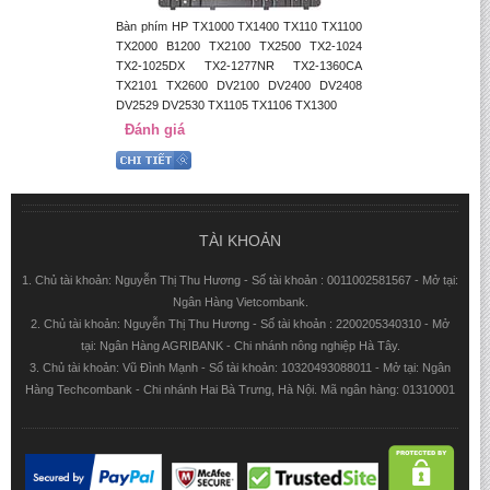
Bàn phím HP TX1000 TX1400 TX110 TX1100
TX2000 B1200 TX2100 TX2500 TX2-1024
TX2-1025DX TX2-1277NR TX2-1360CA
TX2101 TX2600 DV2100 DV2400 DV2408
DV2529 DV2530 TX1105 TX1106 TX1300
Đánh giá
TÀI KHOẢN
1. Chủ tài khoản: Nguyễn Thị Thu Hương - Số tài khoản : 0011002581567 - Mở tại:
Ngân Hàng Vietcombank.
2. Chủ tài khoản: Nguyễn Thị Thu Hương - Số tài khoản : 2200205340310 - Mở
tại: Ngân Hàng AGRIBANK - Chi nhánh nông nghiệp Hà Tây.
3. Chủ tài khoản: Vũ Đình Mạnh - Số tài khoản: 10320493088011 - Mở tại: Ngân
Hàng Techcombank - Chi nhánh Hai Bà Trưng, Hà Nội. Mã ngân hàng: 01310001