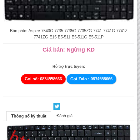
Bàn phím Aspire 7540G 7735 7735G 7735ZG 7741 7741G 7741Z
7741ZG E15 E5-511 E5-511G E5-511P
Giá bán: Ngừng KD
Hỗ trợ trực tuyến:
Gọi số: 0834558666
Gọi Zalo : 0834558666
Đánh giá
Thông số kỹ thuật