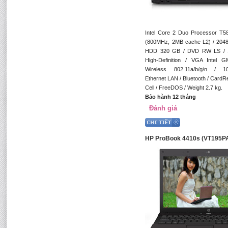
Intel Core 2 Duo Processor T
(800MHz, 2MB cache L2) / 204
HDD 320 GB / DVD RW LS / 
High-Definition / VGA Intel 
Wireless 802.11a/b/g/n / 1
Ethernet LAN / Bluetooth / CardRe
Cell / FreeDOS / Weight 2.7 kg.
Bảo hành 12 tháng
Đánh giá
HP ProBook 4410s (VT195P