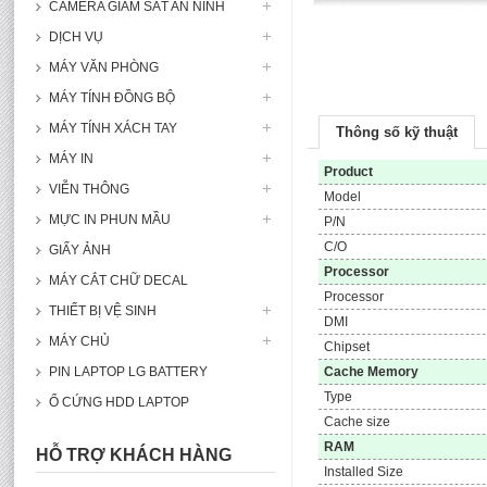
CAMERA GIÁM SÁT AN NINH
DỊCH VỤ
MÁY VĂN PHÒNG
MÁY TÍNH ĐỒNG BỘ
MÁY TÍNH XÁCH TAY
Thông số kỹ thuật
MÁY IN
Product
VIỄN THÔNG
Model
MỰC IN PHUN MẦU
P/N
C/O
GIẤY ẢNH
Processor
MÁY CẮT CHỮ DECAL
Processor
THIẾT BỊ VỆ SINH
DMI
MÁY CHỦ
Chipset
Cache Memory
PIN LAPTOP LG BATTERY
Type
Ổ CỨNG HDD LAPTOP
Cache size
RAM
HỖ TRỢ KHÁCH HÀNG
Installed Size