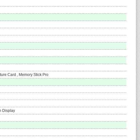
ture Card , Memory Stick Pro
n Display