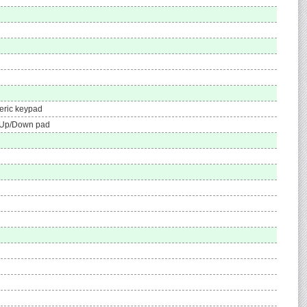
meric keypad
ll Up/Down pad