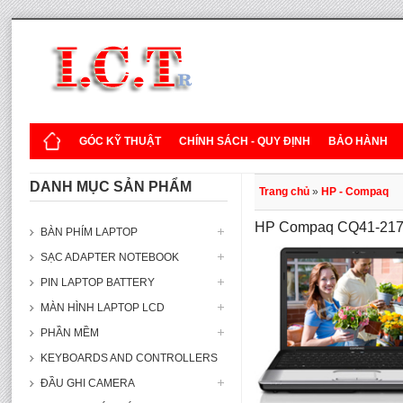
GÓC KỸ THUẬT
CHÍNH SÁCH - QUY ĐỊNH
BẢO HÀNH
DANH MỤC SẢN PHẨM
Trang chủ
»
HP - Compaq
HP Compaq CQ41-21
BÀN PHÍM LAPTOP
SẠC ADAPTER NOTEBOOK
PIN LAPTOP BATTERY
MÀN HÌNH LAPTOP LCD
PHẦN MỀM
KEYBOARDS AND CONTROLLERS
ĐẦU GHI CAMERA