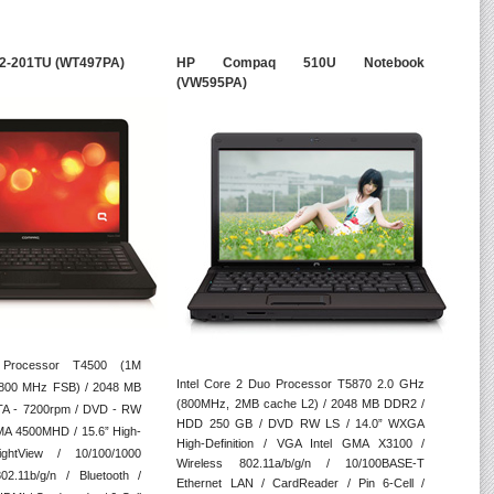
2-201TU (WT497PA)
HP Compaq 510U Notebook
(VW595PA)
 Processor T4500 (1M
Intel Core 2 Duo Processor T5870 2.0 GHz
 800 MHz FSB) / 2048 MB
(800MHz, 2MB cache L2) / 2048 MB DDR2 /
A - 7200rpm / DVD - RW
HDD 250 GB / DVD RW LS / 14.0” WXGA
GMA 4500MHD / 15.6” High-
High-Definition / VGA Intel GMA X3100 /
ightView / 10/100/1000
Wireless 802.11a/b/g/n / 10/100BASE-T
2.11b/g/n / Bluetooth /
Ethernet LAN / CardReader / Pin 6-Cell /