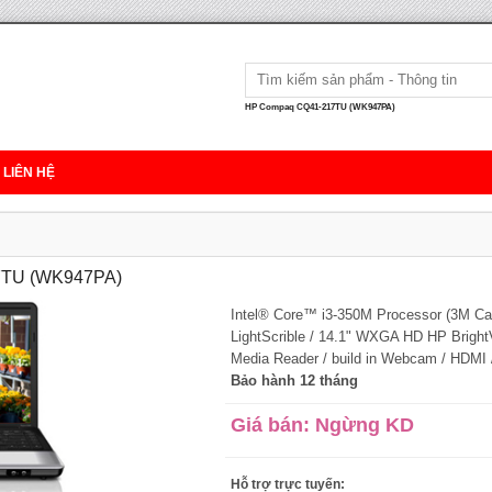
HP Compaq CQ41-217TU (WK947PA)
LIÊN HỆ
7TU (WK947PA)
Intel® Core™ i3-350M Processor (3M 
LightScrible / 14.1" WXGA HD HP Bright
Media Reader / build in Webcam / HDMI /
Bảo hành 12 tháng
Giá bán: Ngừng KD
Hỗ trợ trực tuyến: