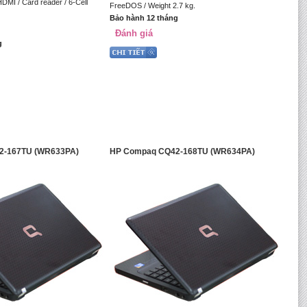
DMI / Card reader / 6-Cell
FreeDOS / Weight 2.7 kg.
Bảo hành 12 tháng
Đánh giá
g
2-167TU (WR633PA)
HP Compaq CQ42-168TU (WR634PA)