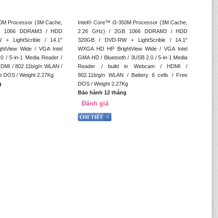
30M Processor (3M Cache,
Intel® Core™ i3-350M Processor (3M Cache,
B 1066 DDRAM3 / HDD
2.26 GHz) / 2GB 1066 DDRAM3 / HDD
+ LightScrible / 14.1"
320GB / DVD-RW + LightScrible / 14.1"
tView Wide / VGA Intel
WXGA HD HP BrightView Wide / VGA Intel
 / 5-in-1 Media Reader /
GMA HD / Bluetooth / 3USB 2.0 / 5-in-1 Media
HDMI / 802.11b/g/n WLAN /
Reader / build in Webcam / HDMI /
ree DOS / Weight 2.27Kg
802.11b/g/n WLAN / Battery 6 cells / Free
g
DOS / Weight 2.27Kg
Bảo hành 12 tháng
Đánh giá