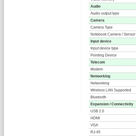
Audio
Audio output type
Camera
Camera Type
Notebook Camera / Sensor
Input device
Input device type
Pointing Device
Telecom
Modem
Networking
Networking
Wireless LAN Supported
Bluetooth
Expansion / Connectivity
USB 2.0
HDMI
VGA
RJ-45