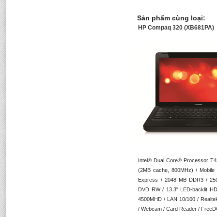
Sản phẩm cùng loại:
HP Compaq 320 (XB681PA)
Intel® Dual Core® Processor T
(2MB cache, 800MHz) / Mobile
Express / 2048 MB DDR3 / 25
DVD RW / 13.3" LED-backlit HD
4500MHD / LAN 10/100 / Realtek
/ Webcam / Card Reader / FreeD