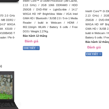
Intel® Core™ i3-330M Processor (3M Cache,
2.13 GHz) / 2GB 1066 DDRAM3 / HDD
250GB / DVD-RW + LightScrible / 14.1"
Intel® Core™ i3-3
WXGA HD HP BrightView Wide / VGA Intel
5870 2.0 GHz
2.13 GHz) / 2G
GMA HD / Bluetooth / 3USB 2.0 / 5-in-1 Media
8 MB DDR2 /
250GB / DVD-RW 
Reader / build in Webcam / HDMI /
14.0” WXGA
WXGA HD HP Brigh
802.11b/g/n WLAN / Battery 6 cells / Free
GMA X3100 /
GMA HD / 3USB 2.0
DOS / Weight 2.27Kg.
0/100BASE-T
build in Webcam / 
Bảo hành 12 tháng
ader / Pin 6-
Battery 6 cells / F
Đánh giá
Bảo hành 12 thán
Đánh giá
A)