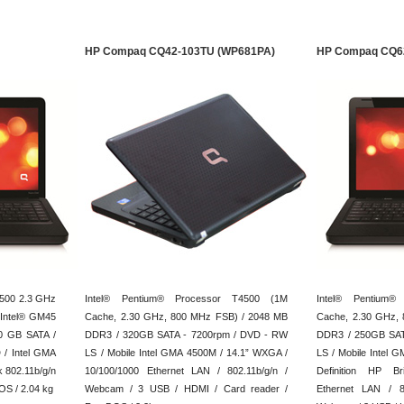
HP Compaq CQ42-103TU (WP681PA)
HP Compaq CQ6
4500 2.3 GHz
Intel® Pentium® Processor T4500 (1M
Intel® Pentium®
 Intel® GM45
Cache, 2.30 GHz, 800 MHz FSB) / 2048 MB
Cache, 2.30 GHz,
0 GB SATA /
DDR3 / 320GB SATA - 7200rpm / DVD - RW
DDR3 / 250GB SAT
 / Intel GMA
LS / Mobile Intel GMA 4500M / 14.1” WXGA /
LS / Mobile Intel 
 802.11b/g/n
10/100/1000 Ethernet LAN / 802.11b/g/n /
Definition HP Br
OS / 2.04 kg
Webcam / 3 USB / HDMI / Card reader /
Ethernet LAN / 80