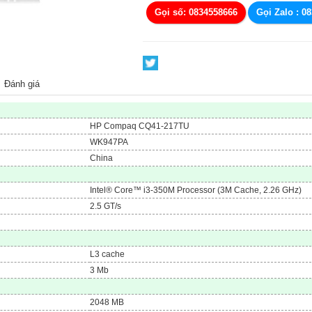
Gọi số: 0834558666
Gọi Zalo : 0
Đánh giá
HP Compaq CQ41-217TU
WK947PA
China
Intel® Core™ i3-350M Processor (3M Cache, 2.26 GHz)
2.5 GT/s
L3 cache
3 Mb
2048 MB