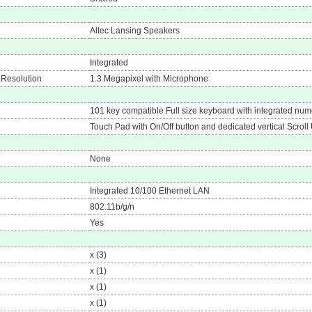
Altec Lansing Speakers
Integrated
 Resolution
1.3 Megapixel with Microphone
101 key compatible Full size keyboard with integrated nu
Touch Pad with On/Off button and dedicated vertical Scro
None
Integrated 10/100 Ethernet LAN
802.11b/g/n
Yes
x (3)
x (1)
x (1)
x (1)