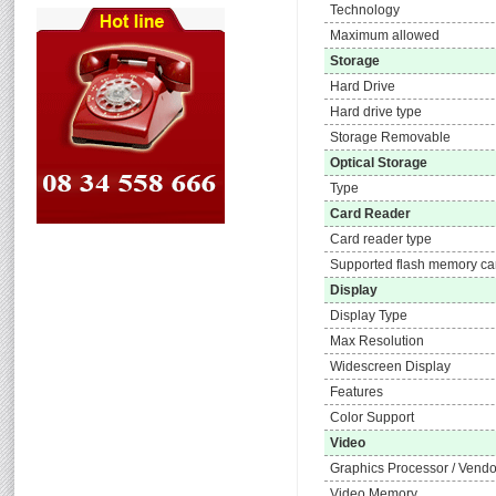
Technology
Maximum allowed
Storage
Hard Drive
Hard drive type
Storage Removable
Optical Storage
Type
Card Reader
Card reader type
Supported flash memory ca
Display
Display Type
Max Resolution
Widescreen Display
Features
Color Support
Video
Graphics Processor / Vendo
Video Memory