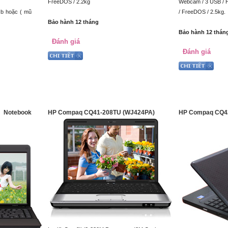
FreeDOS / 2.2kg
Webcam / 3 USB / H
b hoặc ( mũ
/ FreeDOS / 2.5kg.
Bảo hành 12 tháng
Bảo hành 12 thán
Đánh giá
Đánh giá
otebook
HP Compaq CQ41-208TU (WJ424PA)
HP Compaq CQ4