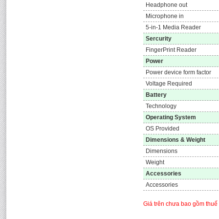
Headphone out
Microphone in
5-in-1 Media Reader
Sercurity
FingerPrint Reader
Power
Power device form factor
Voltage Required
Battery
Technology
Operating System
OS Provided
Dimensions & Weight
Dimensions
Weight
Accessories
Accessories
Giá trên chưa bao gồm thuế 