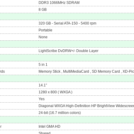
DDR3 1066MHz SDRAM
8 GB
320 GB - Serial ATA-150 - 5400 rpm
Portable
None
LightScribe DvDRW+/- Double Layer
5 in 1
rds
Memory Stick , MultiMediaCard , SD Memory Card , XD-Pic
14.1”
1280 x 800 ( WXGA )
Yes
Diagonal WXGA High-Definition HP BrightView Widescree
24-bit (16.7 million colors)
r
Intel GMA HD
Shared