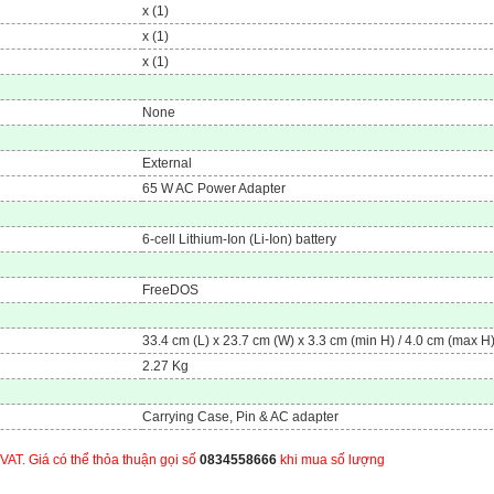
x (1)
x (1)
x (1)
None
External
65 W AC Power Adapter
6-cell Lithium-Ion (Li-Ion) battery
FreeDOS
33.4 cm (L) x 23.7 cm (W) x 3.3 cm (min H) / 4.0 cm (max H
2.27 Kg
Carrying Case, Pin & AC adapter
VAT. Giá có thể thỏa thuận gọi số
0834558666
khi mua số lượng