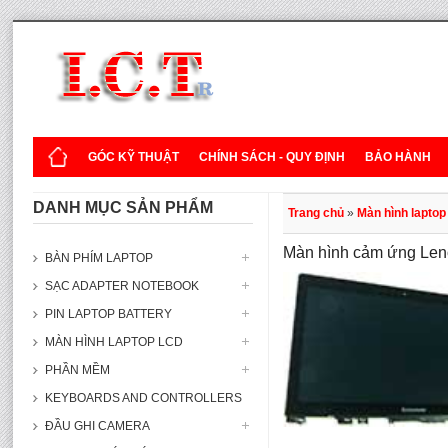
GÓC KỸ THUẬT
CHÍNH SÁCH - QUY ĐỊNH
BẢO HÀNH
DANH MỤC SẢN PHẨM
Trang chủ
»
Màn hình lapto
Màn hình cảm ứng Le
BÀN PHÍM LAPTOP
SẠC ADAPTER NOTEBOOK
PIN LAPTOP BATTERY
MÀN HÌNH LAPTOP LCD
PHẦN MỀM
KEYBOARDS AND CONTROLLERS
ĐẦU GHI CAMERA