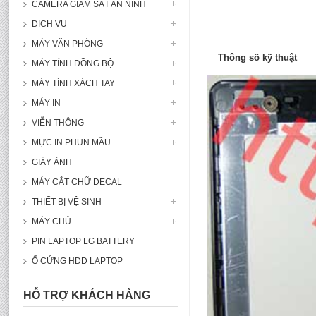
CAMERA GIÁM SÁT AN NINH
DỊCH VỤ
MÁY VĂN PHÒNG
Thông số kỹ thuật
MÁY TÍNH ĐỒNG BỘ
MÁY TÍNH XÁCH TAY
MÁY IN
VIỄN THÔNG
MỰC IN PHUN MẦU
GIẤY ẢNH
MÁY CẮT CHỮ DECAL
THIẾT BỊ VỆ SINH
MÁY CHỦ
PIN LAPTOP LG BATTERY
Ổ CỨNG HDD LAPTOP
HỖ TRỢ KHÁCH HÀNG