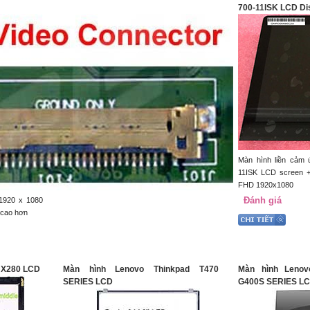
700-11ISK LCD Di
Màn hình liền cảm
11ISK LCD screen + 
FHD 1920x1080
Đánh giá
1920 x 1080
á cao hơn
 X280 LCD
Màn hình Lenovo Thinkpad T470
Màn hình Leno
SERIES LCD
G400S SERIES L