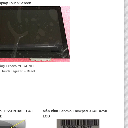
splay Touch Screen
 ứng Lenovo YOGA 700-
Touch Digitizer + Bezel
vo ESSENTIAL G400
Màn hình Lenovo Thinkpad X240 X250
CD
LCD