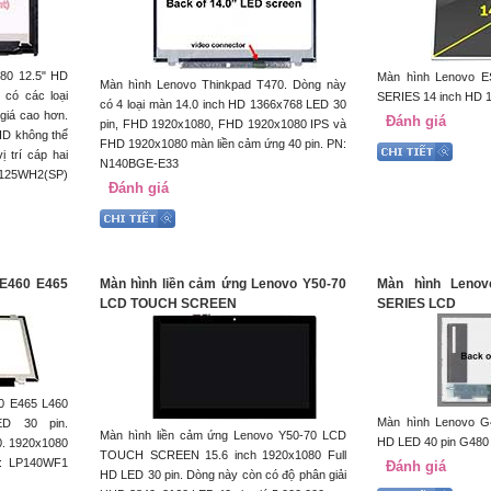
80 12.5" HD
Màn hình Lenovo 
Màn hình Lenovo Thinkpad T470. Dòng này
 có các loại
SERIES 14 inch HD 
có 4 loại màn 14.0 inch HD 1366x768 LED 30
giá cao hơn.
Đánh giá
pin, FHD 1920x1080, FHD 1920x1080 IPS và
HD không thể
FHD 1920x1080 màn liền cảm ứng 40 pin. PN:
 trí cáp hai
N140BGE-E33
125WH2(SP)
Đánh giá
 E460 E465
Màn hình liền cảm ứng Lenovo Y50-70
Màn hình Leno
LCD TOUCH SCREEN
SERIES LCD
0 E465 L460
Màn hình Lenovo G
ED 30 pin.
Màn hình liền cảm ứng Lenovo Y50-70 LCD
HD LED 40 pin G480
0. 1920x1080
TOUCH SCREEN 15.6 inch 1920x1080 Full
N: LP140WF1
Đánh giá
HD LED 30 pin. Dòng này còn có độ phân giải