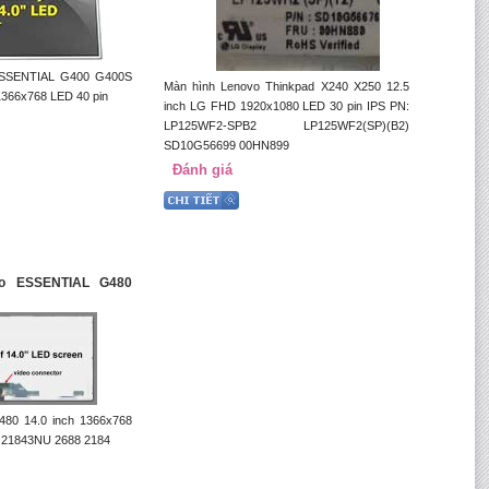
ESSENTIAL G400 G400S
Màn hình Lenovo Thinkpad X240 X250 12.5
1366x768 LED 40 pin
inch LG FHD 1920x1080 LED 30 pin IPS PN:
LP125WF2-SPB2 LP125WF2(SP)(B2)
SD10G56699 00HN899
Đánh giá
vo ESSENTIAL G480
480 14.0 inch 1366x768
 21843NU 2688 2184