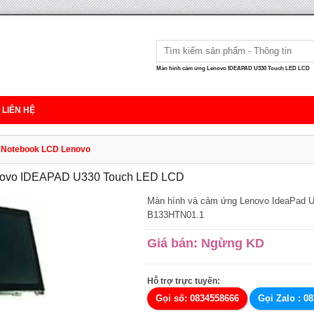
Màn hình cảm ứng Lenovo IDEAPAD U330 Touch LED LCD
LIÊN HỆ
p Notebook LCD Lenovo
novo IDEAPAD U330 Touch LED LCD
Màn hình và cảm ứng Lenovo IdeaPad U3
B133HTN01.1
Giá bán: Ngừng KD
Hỗ trợ trực tuyến:
Gọi số: 0834558666
Gọi Zalo : 0