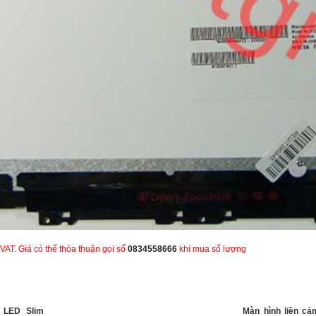
VAT. Giá có thể thỏa thuận gọi số
0834558666
khi mua số lượng
 LED Slim
Màn hình liền c