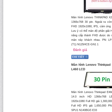
Màn hình Lenovo THINKPAD X2
1366x768 30 pin. Ngoài ra còn
FHD 1920x1080, IPS, cảm ứng 
Lưu ý có thể màn độ phân giải 
nâng cấp thành FHD được do vị
màn này khách nhau. PN: LP
(T1) N125HCE-GN1 1
Đánh giá
Màn hình Lenovo Thinkpad
L460 LCD
Màn hình Lenovo Thinkpad E46
14.0 inch HD 1366x768 L
1920x1080 Full HD giá 1,300,00
Full HD IPS giá 1,650,000 P
SPU1 N140BGE-E33