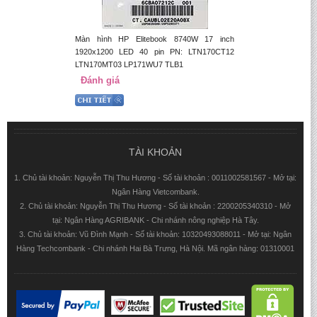
Màn hình HP Elitebook 8740W 17 inch
1920x1200 LED 40 pin PN: LTN170CT12
LTN170MT03 LP171WU7 TLB1
Đánh giá
TÀI KHOẢN
1. Chủ tài khoản: Nguyễn Thị Thu Hương - Số tài khoản : 0011002581567 - Mở tại:
Ngân Hàng Vietcombank.
2. Chủ tài khoản: Nguyễn Thị Thu Hương - Số tài khoản : 2200205340310 - Mở
tại: Ngân Hàng AGRIBANK - Chi nhánh nông nghiệp Hà Tây.
3. Chủ tài khoản: Vũ Đình Mạnh - Số tài khoản: 10320493088011 - Mở tại: Ngân
Hàng Techcombank - Chi nhánh Hai Bà Trưng, Hà Nội. Mã ngân hàng: 01310001