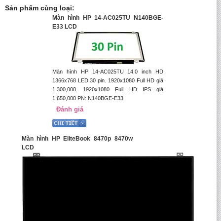
Sản phẩm cùng loại:
Màn hình HP 14-AC025TU N140BGE-
E33 LCD
Màn hình HP 14-AC025TU 14.0 inch HD
1366x768 LED 30 pin. 1920x1080 Full HD giá
1,300,000. 1920x1080 Full HD IPS giá
1,650,000 PN: N140BGE-E33
Đánh giá
Màn hình HP EliteBook 8470p 8470w
LCD