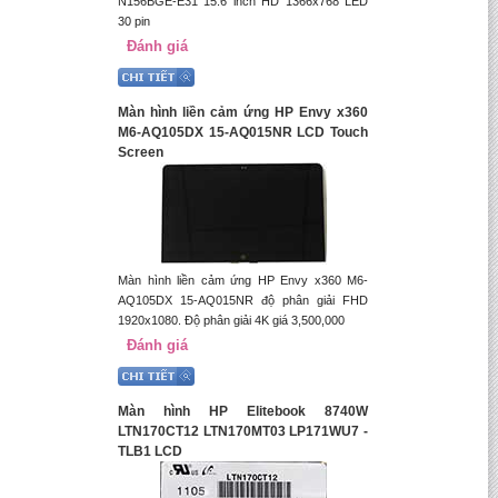
N156BGE-E31 15.6 inch HD 1366x768 LED
30 pin
Đánh giá
Màn hình liền cảm ứng HP Envy x360
M6-AQ105DX 15-AQ015NR LCD Touch
Screen
Màn hình liền cảm ứng HP Envy x360 M6-
AQ105DX 15-AQ015NR độ phân giải FHD
1920x1080. Độ phân giải 4K giá 3,500,000
Đánh giá
Màn hình HP Elitebook 8740W
LTN170CT12 LTN170MT03 LP171WU7 -
TLB1 LCD