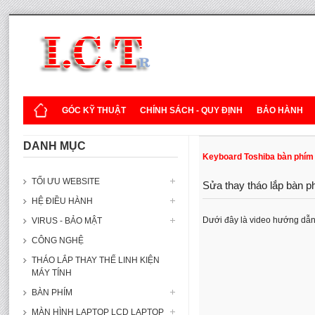
GÓC KỸ THUẬT
CHÍNH SÁCH - QUY ĐỊNH
BẢO HÀNH
DANH MỤC
Keyboard Toshiba bàn phím
TỐI ƯU WEBSITE
Sửa thay tháo lắp bàn p
HỆ ĐIỀU HÀNH
Dưới đây là video hướng dẫn 
VIRUS - BẢO MẬT
CÔNG NGHỆ
THÁO LẮP THAY THẾ LINH KIỆN
MÁY TÍNH
BÀN PHÍM
MÀN HÌNH LAPTOP LCD LAPTOP