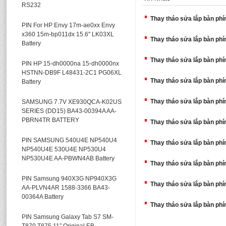
RS232
Thay tháo sửa lắp bàn ph
PIN For HP Envy 17m-ae0xx Envy
x360 15m-bp011dx 15.6" LK03XL
Thay tháo sửa lắp bàn phí
Battery
Thay tháo sửa lắp bàn phí
PIN HP 15-dh0000na 15-dh0000nx
HSTNN-DB9F L48431-2C1 PG06XL
Thay tháo sửa lắp bàn phí
Battery
Thay tháo sửa lắp bàn phí
SAMSUNG 7.7V XE930QCA-K02US
SERIES (DD15) BA43-00394A AA-
PBRN4TR BATTERY
Thay tháo sửa lắp bàn phí
PIN SAMSUNG 540U4E NP540U4
Thay tháo sửa lắp bàn phí
NP540U4E 530U4E NP530U4
NP530U4E AA-PBWN4AB Battery
Thay tháo sửa lắp bàn phí
PIN Samsung 940X3G NP940X3G
Thay tháo sửa lắp bàn phí
AA-PLVN4AR 1588-3366 BA43-
00364A Battery
Thay tháo sửa lắp bàn phí
PIN Samsung Galaxy Tab S7 SM-