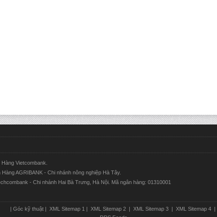
ân Hàng Vietcombank.
ân Hàng AGRIBANK - Chi nhánh nông nghiệp Hà Tây.
Techcombank - Chi nhánh Hai Bà Trưng, Hà Nội. Mã ngân hàng: 01310001
|
Góc kỹ thuật
|
XML Sitemap 1
|
XML Sitemap 2
|
XML Sitemap 3
|
XML Sitemap 4
|