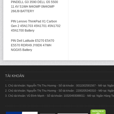
PINDELL G3 3590 DELL G5 5500
11.4V 51WH M4GWP 0M4GWP
266J9 BATTERY
PIN Lenovo ThinkPad X1 Carbon
Gen 2 45N1703 45N1701 45N1702
45N1700 Battery
PIN Dell Latitude E5270 E5470
E5570 RDRH9 JY8D6 47WH
NGGX5 Battery
TÀI KHOẢN
1. Chủ tài khoản: Nguyễn Thị Thu Hương - Số tài khoản : 0011002581567 - Mở tại: Ng
2. Chủ tài khoản: Nguyễn Thị Thu Hương - Số tài khoản : 2200205340310 - Mở tại: Ng
3. Chủ tài khoản: Vũ Đình Mạnh - Số tài khoản: 10320493088011 - Mở tại: Ngân Hàng 