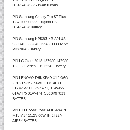
T870 T875 11” Original EB-
BT875ABY 7760mAh Battery
PIN Samsung Galaxy Tab S7 Plus
12.4 10090mAh Original EB-
BT975ABY Battery
PIN Samsung NP530U4B-A01US
530U4C 535U4C BA43-00339A AA-
PBYN8AB Battery
PIN LG Gram 2018 13Z980 14Z980
15Z980 Series LBS1224E Battery
PIN LENOVO THINKPAD X1 YOGA
2018 15.36V 54WH L17C4P71
L17M4P73 L17M4P71, 01AV499
01AV475 01AV474, SB10K97623
BATTERY
PIN DELL 5590 7590 ALIENWARE
M15 M17 15.2V 60WHR 1F22N
JJPFK BATTERY