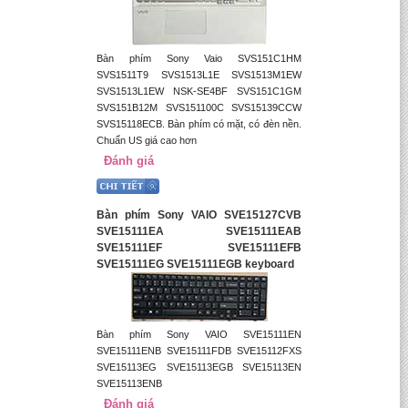
Bàn phím Sony Vaio SVS151C1HM
SVS1511T9 SVS1513L1E SVS1513M1EW
SVS1513L1EW NSK-SE4BF SVS151C1GM
SVS151B12M SVS151100C SVS15139CCW
SVS15118ECB. Bàn phím có mặt, có đèn nền.
Chuẩn US giá cao hơn
Đánh giá
Bàn phím Sony VAIO SVE15127CVB
SVE15111EA SVE15111EAB
SVE15111EF SVE15111EFB
SVE15111EG SVE15111EGB keyboard
Bàn phím Sony VAIO SVE15111EN
SVE15111ENB SVE15111FDB SVE15112FXS
SVE15113EG SVE15113EGB SVE15113EN
SVE15113ENB
Đánh giá