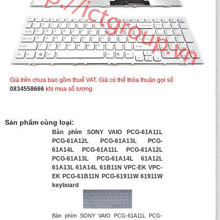
Giá trên chưa bao gồm thuế VAT. Giá có thể thỏa thuận gọi số
0834558666
khi mua số lượng
Sản phẩm cùng loại:
Bàn phím SONY VAIO PCG-61A11L
PCG-61A12L PCG-61A13L PCG-
61A14L PCG-61A11L PCG-61A12L
PCG-61A13L PCG-61A14L 61A12L
61A13L 61A14L 61B11N VPC-EK VPC-
EK PCG-61B11N PCG-61911W 61911W
keyboard
Bàn phím SONY VAIO PCG-61A11L PCG-