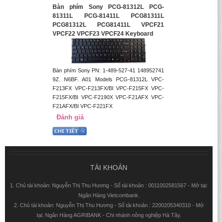
Bàn phím Sony PCG-81312L PCG-
81311L PCG-81411L PCG81311L
PCG81312L PCG81411L VPCF21
VPCF22 VPCF23 VPCF24 Keyboard
Bàn phím Sony PN: 1-489-527-41 148952741
9Z. N6BF. A01 Models PCG-81312L VPC-
F213FX VPC-F213FX/BI VPC-F215FX VPC-
F215FX/BI VPC-F2190X VPC-F21AFX VPC-
F21AFX/BI VPC-F221FX
Đánh giá
TÀI KHOẢN
1. Chủ tài khoản: Nguyễn Thị Thu Hương - Số tài khoản : 0011002581567 - Mở tại:
Ngân Hàng Vietcombank.
2. Chủ tài khoản: Nguyễn Thị Thu Hương - Số tài khoản : 2200205340310 - Mở
tại: Ngân Hàng AGRIBANK - Chi nhánh nông nghiệp Hà Tây.