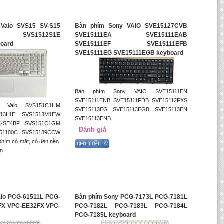
Vaio SVS15 SV-S15
Bàn phím Sony VAIO SVE15127CVB
L SVS1512S1E
SVE15111EA SVE15111EAB
oard
SVE15111EF SVE15111EFB
SVE15111EG SVE15111EGB keyboard
Bàn phím Sony VAIO SVE15111EN
SVE15111ENB SVE15111FDB SVE15112FXS
 Vaio SVS151C1HM
SVE15113EG SVE15113EGB SVE15113EN
513L1E SVS1513M1EW
SVE15113ENB
K-SE4BF SVS151C1GM
Đánh giá
51100C SVS15139CCW
hím có mặt, có đèn nền.
ơn
aio PCG-61511L PCG-
Bàn phím Sony PCG-7173L PCG-7181L
FX VPC-EE32FX VPC-
PCG-7182L PCG-7183L PCG-7184L
d
PCG-7185L keyboard