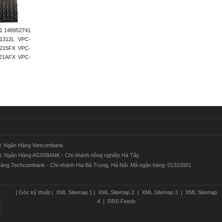
41 148952741
1312L VPC-
215FX VPC-
21AFX VPC-
ại: Ngân Hàng Vietcombank.
tại: Ngân Hàng AGRIBANK - Chi nhánh nông nghiệp Hà Tây.
n Hàng Techcombank - Chi nhánh Hai Bà Trưng, Hà Nội. Mã ngân hàng: 01310001
|
Góc kỹ thuật
|
XML Sitemap 1
|
XML Sitemap 2
|
XML Sitemap 3
|
XML Sitemap
4
|
RRS Feeds