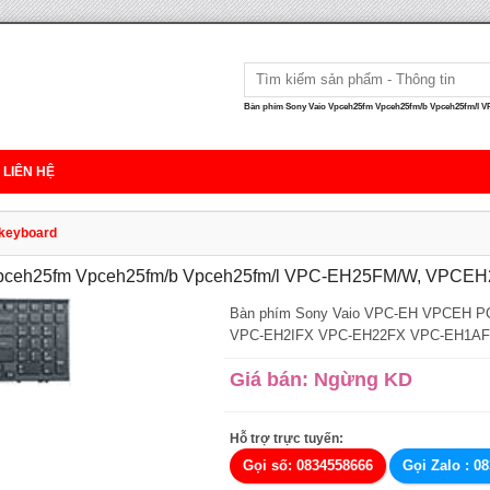
Bàn phím Sony Vaio Vpceh25fm Vpceh25fm/b Vpceh25fm/l 
LIÊN HỆ
 keyboard
Vpceh25fm Vpceh25fm/b Vpceh25fm/l VPC-EH25FM/W, VPCE
Bàn phím Sony Vaio VPC-EH VPCEH P
VPC-EH2IFX VPC-EH22FX VPC-EH1A
Giá bán: Ngừng KD
Hỗ trợ trực tuyến:
Gọi số: 0834558666
Gọi Zalo : 0