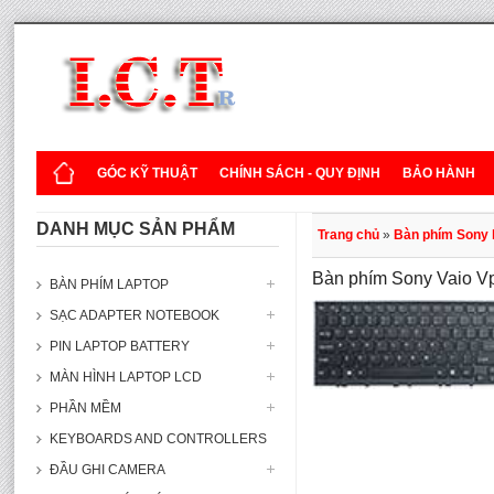
GÓC KỸ THUẬT
CHÍNH SÁCH - QUY ĐỊNH
BẢO HÀNH
DANH MỤC SẢN PHẨM
Trang chủ
»
Bàn phím Sony
Bàn phím Sony Vaio 
BÀN PHÍM LAPTOP
SẠC ADAPTER NOTEBOOK
PIN LAPTOP BATTERY
MÀN HÌNH LAPTOP LCD
PHẦN MỀM
KEYBOARDS AND CONTROLLERS
ĐẦU GHI CAMERA