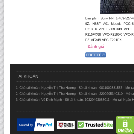
Bàn phím Sony PN: 1-489-527-
9Z. N6BF. A01 Models PCG-8
F213FX VPC-F213FX/BI VPC-F
F215FX/BI VPC-F2190X VPC-F
F21AFX/BI VPC-F221FX
Đánh giá
TÀI KHOẢN
1. Chủ tài khoản: Nguyễn Thị Thu Hương - Số tài khoản : 0011002581567 - Mở t
2. Chủ tài khoản: Nguyễn Thị Thu Hương - Số tài khoản : 2200205340310 - Mở 
3. Chủ tài khoản: Vũ Đình Mạnh - Số tài khoản: 10320493088011 - Mở tại: Ngâ