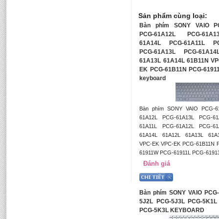
Sản phẩm cùng loại:
Bàn phím SONY VAIO P
PCG-61A12L PCG-61A
61A14L PCG-61A11L PC
PCG-61A13L PCG-61A14
61A13L 61A14L 61B11N VP
EK PCG-61B11N PCG-6191
keyboard
Bàn phím SONY VAIO PCG-6
61A12L PCG-61A13L PCG-6
61A11L PCG-61A12L PCG-6
61A14L 61A12L 61A13L 61A
VPC-EK VPC-EK PCG-61B11N 
61911W PCG-61911L PCG-6191
Đánh giá
Bàn phím SONY VAIO PCG-
5J2L PCG-5J3L PCG-5K1L
PCG-5K3L KEYBOARD