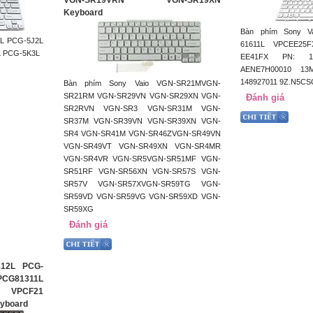
VGN-SR19VRN VGN-SR19XN
Keyboard
Bàn phím Sony V
L PCG-5J2L
61611L VPCEE25
L PCG-5K3L
EE41FX PN: 14
AENE7H00010 13M
148927011 9Z.N5C
Bàn phím Sony Vaio VGN-SR21MVGN-
SR21RM VGN-SR29VN VGN-SR29XN VGN-
Đánh giá
SR2RVN VGN-SR3 VGN-SR31M VGN-
SR37M VGN-SR39VN VGN-SR39XN VGN-
SR4 VGN-SR41M VGN-SR46ZVGN-SR49VN
VGN-SR49VT VGN-SR49XN VGN-SR4MR
VGN-SR4VR VGN-SR5VGN-SR51MF VGN-
SR51RF VGN-SR56XN VGN-SR57S VGN-
SR57V VGN-SR57XVGN-SR59TG VGN-
SR59VD VGN-SR59VG VGN-SR59XD VGN-
SR59XG
Đánh giá
312L PCG-
CG81311L
L VPCF21
yboard