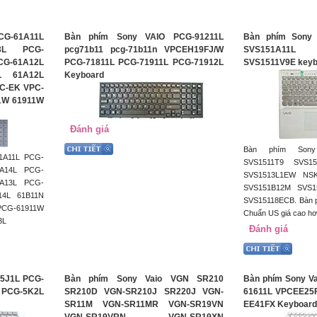
CG-61A11L
Bàn phím Sony VAIO PCG-91211L
Bàn phím Sony 
13L PCG-
pcg71b11 pcg-71b11n VPCEH19FJ/W
SVS151A11
G-61A12L
PCG-71811L PCG-71911L PCG-71912L
SVS1511V9E keyb
L 61A12L
Keyboard
C-EK VPC-
1W 61911W
Đánh giá
Bàn phím Sony
1A11L PCG-
SVS1511T9 SVS1
1A14L PCG-
SVS1513L1EW NS
1A13L PCG-
SVS151B12M SVS1
14L 61B11N
SVS15118ECB. Bàn p
PCG-61911W
Chuẩn US giá cao h
3L
Đánh giá
5J1L PCG-
Bàn phím Sony Vaio VGN SR210
Bàn phím Sony V
 PCG-5K2L
SR210D VGN-SR210J SR220J VGN-
61611L VPCEE25
SR11M VGN-SR11MR VGN-SR19VN
EE41FX Keyboar