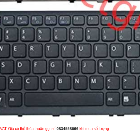
VAT. Giá có thể thỏa thuận gọi số
0834558666
khi mua số lượng