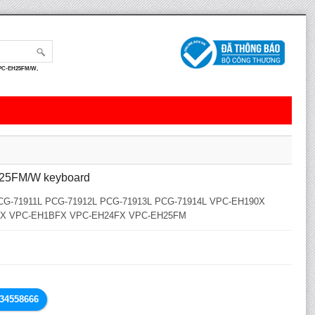
VPC-EH25FM/W,
H25FM/W keyboard
CG-71911L PCG-71912L PCG-71913L PCG-71914L VPC-EH190X
FX VPC-EH1BFX VPC-EH24FX VPC-EH25FM
834558666