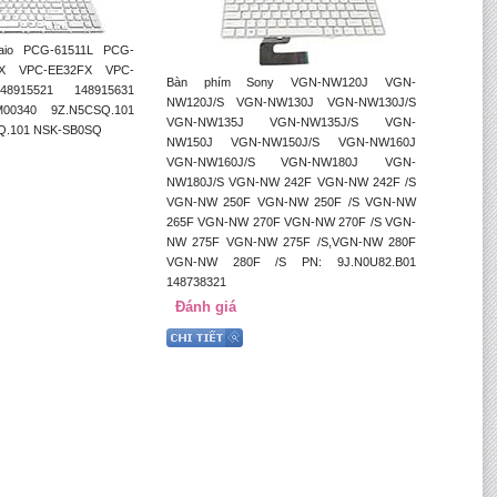
aio PCG-61511L PCG-
FX VPC-EE32FX VPC-
Bàn phím Sony VGN-NW120J VGN-
8915521 148915631
NW120J/S VGN-NW130J VGN-NW130J/S
00340 9Z.N5CSQ.101
VGN-NW135J VGN-NW135J/S VGN-
SQ.101 NSK-SB0SQ
NW150J VGN-NW150J/S VGN-NW160J
VGN-NW160J/S VGN-NW180J VGN-
NW180J/S VGN-NW 242F VGN-NW 242F /S
VGN-NW 250F VGN-NW 250F /S VGN-NW
265F VGN-NW 270F VGN-NW 270F /S VGN-
NW 275F VGN-NW 275F /S,VGN-NW 280F
VGN-NW 280F /S PN: 9J.N0U82.B01
148738321
Đánh giá