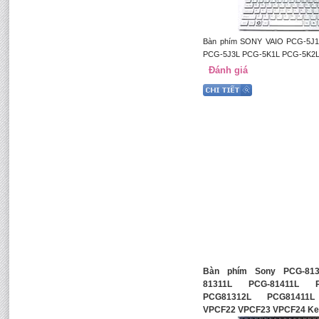
Bàn phím SONY VAIO PCG-5J1
PCG-5J3L PCG-5K1L PCG-5K2
Đánh giá
Bàn phím Sony PCG-81
81311L PCG-81411L P
PCG81312L PCG81411
VPCF22 VPCF23 VPCF24 Ke