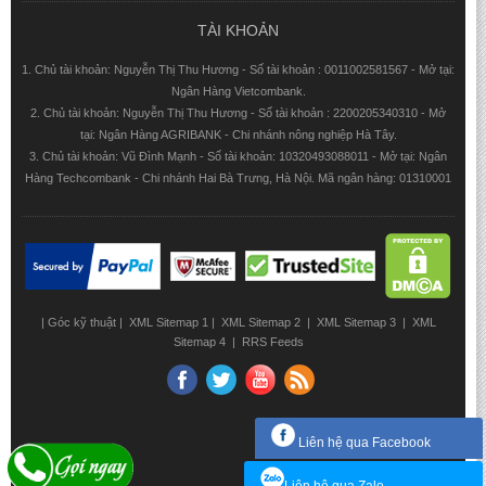
TÀI KHOẢN
1. Chủ tài khoản: Nguyễn Thị Thu Hương - Số tài khoản : 0011002581567 - Mở tại:
Ngân Hàng Vietcombank.
2. Chủ tài khoản: Nguyễn Thị Thu Hương - Số tài khoản : 2200205340310 - Mở
tại: Ngân Hàng AGRIBANK - Chi nhánh nông nghiệp Hà Tây.
3. Chủ tài khoản: Vũ Đình Mạnh - Số tài khoản: 10320493088011 - Mở tại: Ngân
Hàng Techcombank - Chi nhánh Hai Bà Trưng, Hà Nội. Mã ngân hàng: 01310001
|
Góc kỹ thuật
|
XML Sitemap 1
|
XML Sitemap 2
|
XML Sitemap 3
|
XML
Sitemap 4
|
RRS Feeds
Liên hệ qua Facebook