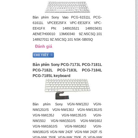
Bàn phím Sony Vaio PCG-61511L PCG-
61611L VPCEE25FX VPC-EE32FX VPC-
EE41FX PN: 148915521 148915631
AENE7H00010 13M00340 9Z.N5CSQ.101
148927011 9Z.N5CSQ.101 NSK-SB0SQ
Đánh giá
Bàn phím Sony PCG-7173L PCG-7181L
PCG-7182L PCG-7183L PCG-7184L
PCG-7185L keyboard
Bàn phím Sony VGN-NW120J VGN-
NW120J/S VGN-NW130J VGN-NW130J/S
VGN-NW135J VGN-NW135J/S VGN-
NW150J VGN-NW150J/S VGN-NW160J
VGN-NW160J/S VGN-NW180J VGN-
NW180J/S VGN-NW 242F VGN-NW 242F /S
VGN-NW 250F VGN-NW 250F /S VGN-NW