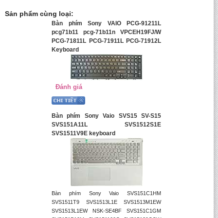
Sản phẩm cùng loại:
Bàn phím Sony VAIO PCG-91211L
pcg71b11 pcg-71b11n VPCEH19FJ/W
PCG-71811L PCG-71911L PCG-71912L
Keyboard
Đánh giá
Bàn phím Sony Vaio SVS15 SV-S15
SVS151A11L SVS1512S1E
SVS1511V9E keyboard
Bàn phím Sony Vaio SVS151C1HM
SVS1511T9 SVS1513L1E SVS1513M1EW
SVS1513L1EW NSK-SE4BF SVS151C1GM