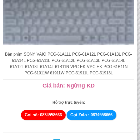
Bàn phím SONY VAIO PCG-61A11L PCG-61A12L PCG-61A13L PCG-
61A14L PCG-61A11L PCG-61A12L PCG-61A13L PCG-61A14L
61A12L 61A13L 61A14L 61B11N VPC-EK VPC-EK PCG-61B11N
PCG-61911W 61911W PCG-61911L PCG-61913L
Giá bán: Ngừng KD
Hỗ trợ trực tuyến:
Gọi số: 0834558666
Gọi Zalo : 0834558666