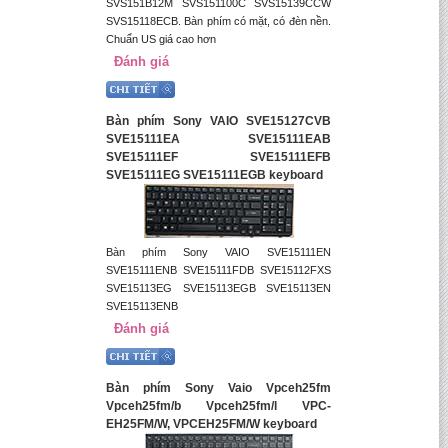
SVS151B12M SVS151100C SVS15139CCW
SVS15118ECB. Bàn phím có mặt, có đèn nền.
Chuẩn US giá cao hơn
Đánh giá
Bàn phím Sony VAIO SVE15127CVB
SVE15111EA SVE15111EAB
SVE15111EF SVE15111EFB
SVE15111EG SVE15111EGB keyboard
Bàn phím Sony VAIO SVE15111EN
SVE15111ENB SVE15111FDB SVE15112FXS
SVE15113EG SVE15113EGB SVE15113EN
SVE15113ENB
Đánh giá
Bàn phím Sony Vaio Vpceh25fm
Vpceh25fm/b Vpceh25fm/l VPC-
EH25FM/W, VPCEH25FM/W keyboard