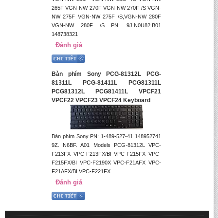
265F VGN-NW 270F VGN-NW 270F /S VGN-
NW 275F VGN-NW 275F /S,VGN-NW 280F
VGN-NW 280F /S PN: 9J.N0U82.B01
148738321
Đánh giá
Bàn phím Sony PCG-81312L PCG-
81311L PCG-81411L PCG81311L
PCG81312L PCG81411L VPCF21
VPCF22 VPCF23 VPCF24 Keyboard
Bàn phím Sony PN: 1-489-527-41 148952741
9Z. N6BF. A01 Models PCG-81312L VPC-
F213FX VPC-F213FX/BI VPC-F215FX VPC-
F215FX/BI VPC-F2190X VPC-F21AFX VPC-
F21AFX/BI VPC-F221FX
Đánh giá