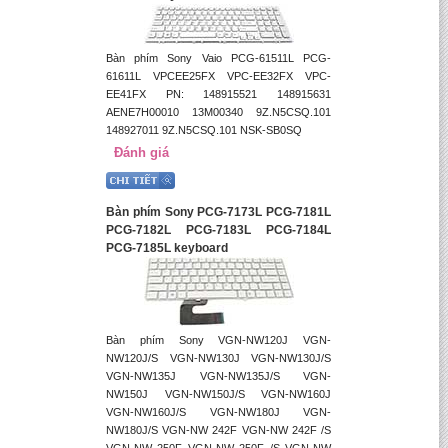
Bàn phím Sony Vaio PCG-61511L PCG-
61611L VPCEE25FX VPC-EE32FX VPC-
EE41FX PN: 148915521 148915631
AENE7H00010 13M00340 9Z.N5CSQ.101
148927011 9Z.N5CSQ.101 NSK-SB0SQ
Đánh giá
Bàn phím Sony PCG-7173L PCG-7181L
PCG-7182L PCG-7183L PCG-7184L
PCG-7185L keyboard
Bàn phím Sony VGN-NW120J VGN-
NW120J/S VGN-NW130J VGN-NW130J/S
VGN-NW135J VGN-NW135J/S VGN-
NW150J VGN-NW150J/S VGN-NW160J
VGN-NW160J/S VGN-NW180J VGN-
NW180J/S VGN-NW 242F VGN-NW 242F /S