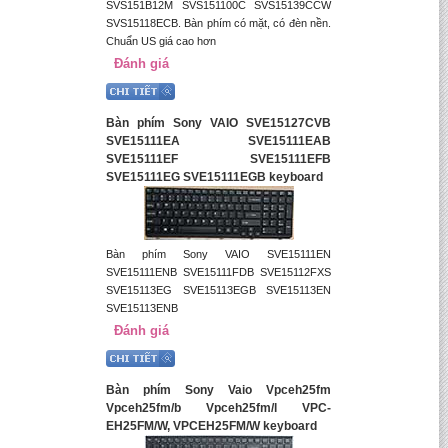
SVS151B12M SVS151100C SVS15139CCW
SVS15118ECB. Bàn phím có mặt, có đèn nền.
Chuẩn US giá cao hơn
Đánh giá
Bàn phím Sony VAIO SVE15127CVB
SVE15111EA SVE15111EAB
SVE15111EF SVE15111EFB
SVE15111EG SVE15111EGB keyboard
Bàn phím Sony VAIO SVE15111EN
SVE15111ENB SVE15111FDB SVE15112FXS
SVE15113EG SVE15113EGB SVE15113EN
SVE15113ENB
Đánh giá
Bàn phím Sony Vaio Vpceh25fm
Vpceh25fm/b Vpceh25fm/l VPC-
EH25FM/W, VPCEH25FM/W keyboard