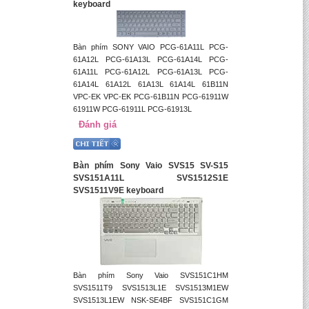
keyboard
Bàn phím SONY VAIO PCG-61A11L PCG-
61A12L PCG-61A13L PCG-61A14L PCG-
61A11L PCG-61A12L PCG-61A13L PCG-
61A14L 61A12L 61A13L 61A14L 61B11N
VPC-EK VPC-EK PCG-61B11N PCG-61911W
61911W PCG-61911L PCG-61913L
Đánh giá
Bàn phím Sony Vaio SVS15 SV-S15
SVS151A11L SVS1512S1E
SVS1511V9E keyboard
Bàn phím Sony Vaio SVS151C1HM
SVS1511T9 SVS1513L1E SVS1513M1EW
SVS1513L1EW NSK-SE4BF SVS151C1GM