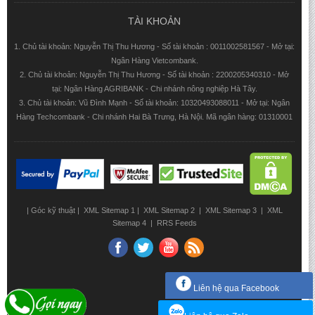
TÀI KHOẢN
1. Chủ tài khoản: Nguyễn Thị Thu Hương - Số tài khoản : 0011002581567 - Mở tại:
Ngân Hàng Vietcombank.
2. Chủ tài khoản: Nguyễn Thị Thu Hương - Số tài khoản : 2200205340310 - Mở
tại: Ngân Hàng AGRIBANK - Chi nhánh nông nghiệp Hà Tây.
3. Chủ tài khoản: Vũ Đình Mạnh - Số tài khoản: 10320493088011 - Mở tại: Ngân
Hàng Techcombank - Chi nhánh Hai Bà Trưng, Hà Nội. Mã ngân hàng: 01310001
|
Góc kỹ thuật
|
XML Sitemap 1
|
XML Sitemap 2
|
XML Sitemap 3
|
XML
Sitemap 4
|
RRS Feeds
Liên hệ qua Facebook