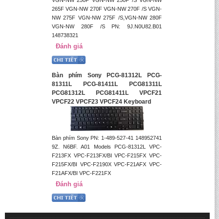
VGN-NW 250F VGN-NW 250F /S VGN-NW
265F VGN-NW 270F VGN-NW 270F /S VGN-
NW 275F VGN-NW 275F /S,VGN-NW 280F
VGN-NW 280F /S PN: 9J.N0U82.B01
148738321
Đánh giá
Bàn phím Sony PCG-81312L PCG-
81311L PCG-81411L PCG81311L
PCG81312L PCG81411L VPCF21
VPCF22 VPCF23 VPCF24 Keyboard
Bàn phím Sony PN: 1-489-527-41 148952741
9Z. N6BF. A01 Models PCG-81312L VPC-
F213FX VPC-F213FX/BI VPC-F215FX VPC-
F215FX/BI VPC-F2190X VPC-F21AFX VPC-
F21AFX/BI VPC-F221FX
Đánh giá