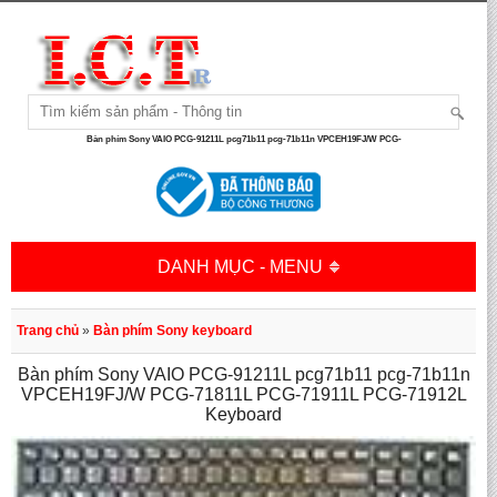
Bàn phím Sony VAIO PCG-91211L pcg71b11 pcg-71b11n VPCEH19FJ/W PCG-
DANH MỤC - MENU
Trang chủ
»
Bàn phím Sony keyboard
Bàn phím Sony VAIO PCG-91211L pcg71b11 pcg-71b11n
VPCEH19FJ/W PCG-71811L PCG-71911L PCG-71912L
Keyboard