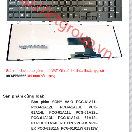
Giá trên chưa bao gồm thuế VAT. Giá có thể thỏa thuận gọi số
0834558666
khi mua số lượng
Sản phẩm cùng loại:
Bàn phím SONY VAIO PCG-61A11L
PCG-61A12L PCG-61A13L PCG-
61A14L PCG-61A11L PCG-61A12L
PCG-61A13L PCG-61A14L 61A12L
61A13L 61A14L 61B11N VPC-EK VPC-
EK PCG-61B11N PCG-61911W 61911W