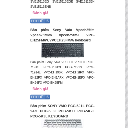
SVE15113EG SVE15113EGB SVE15113EN
SVE15113ENB
Đánh giá
Bàn phím Sony Vaio Vpceh25fm
Vpceh25fm/b Vpceh25fm/l VPC-
EH25FM/W, VPCEH25FM/W keyboard
Bàn phím Sony Vaio VPC-EH VPCEH PCG-
71911L PCG-71912L PCG-71913L PCG-
71914L VPC-EH190X VPC-EH2IFX VPC-
EH22FX VPC-EH1AFX VPC-EH1BFX VPC-
EH24FX VPC-EH25FM
Đánh giá
Bàn phím SONY VAIO PCG-5J1L PCG-
5J2L PCG-5J3L PCG-5K1L PCG-5K2L
PCG-5K3L KEYBOARD