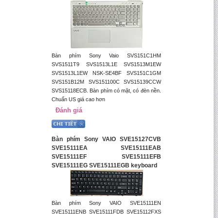
Bàn phím Sony Vaio SVS151C1HM
SVS1511T9 SVS1513L1E SVS1513M1EW
SVS1513L1EW NSK-SE4BF SVS151C1GM
SVS151B12M SVS151100C SVS15139CCW
SVS15118ECB. Bàn phím có mặt, có đèn nền.
Chuẩn US giá cao hơn
Đánh giá
Bàn phím Sony VAIO SVE15127CVB
SVE15111EA SVE15111EAB
SVE15111EF SVE15111EFB
SVE15111EG SVE15111EGB keyboard
Bàn phím Sony VAIO SVE15111EN
SVE15111ENB SVE15111FDB SVE15112FXS