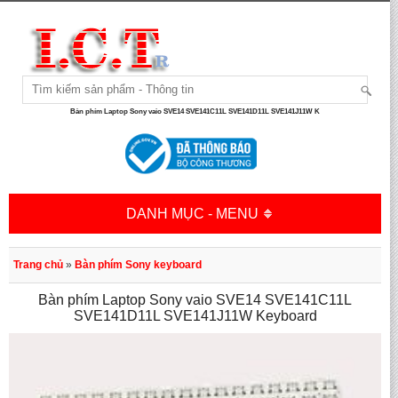
Bàn phím Laptop Sony vaio SVE14 SVE141C11L SVE141D11L SVE141J11W K
DANH MỤC - MENU
Trang chủ
»
Bàn phím Sony keyboard
Bàn phím Laptop Sony vaio SVE14 SVE141C11L
SVE141D11L SVE141J11W Keyboard