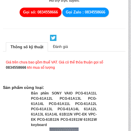
Hỗ trợ trực tuyến:
Gọi số: 0834558666
Gọi Zalo : 0834558666
Đánh giá
Thông số kỹ thuật
Giá trên chưa bao gồm thuế VAT. Giá có thể thỏa thuận gọi số
0834558666
khi mua số lượng
Sản phẩm cùng loại:
Bàn phím SONY VAIO PCG-61A11L
PCG-61A12L PCG-61A13L PCG-
61A14L PCG-61A11L PCG-61A12L
PCG-61A13L PCG-61A14L 61A12L
61A13L 61A14L 61B11N VPC-EK VPC-
EK PCG-61B11N PCG-61911W 61911W
keyboard