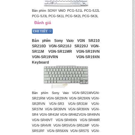
Bàn phím SONY VAIO PCG-5J1L PCG-5J2L
PCG-5J3L PCG-5K1L PCG-5K2L PCG-5K3L
Đánh giá
Bàn phím Sony Vaio VGN SR210
SR210D VGN-SR210J SR220J VGN-
SR11M VGN-SR11MR VGN-SR19VN
VGN-SR19VRN VGN-SR19XN
Keyboard
Bàn phím Sony Vaio VGN-SR21MVGN-
SR21RM VGN-SR29VN VGN-SR29XN VGN-
SR2RVN VGN-SR3 VGN-SR31M VGN-
SR37M VGN-SR39VN VGN-SR39XN VGN-
SR4 VGN-SR41M VGN-SR46ZVGN-SR49VN
VGN-SR49VT VGN-SR49XN VGN-SR4MR
VGN-SR4VR VGN-SR5VGN-SR51MF VGN-
SR51RF VGN-SR56XN VGN-SR57S VGN-