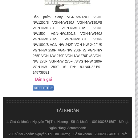
Bàn phím Sony VGN-NW120J VGN-
NW120J/S VGN-NW130J VGN-NW130J/S
VGN-NW135J VGN-NW135J/S VGN-
NW150J VGN-NW150J/S VGN-NW160J
VGN-NW160J/S VGN-NW180J VGN-
NW180J/S VGN-NW 242F VGN-NW 242F /S
VGN-NW 250F VGN-NW 250F /S VGN-NW
265F VGN-NW 270F VGN-NW 270F /S VGN-
NW 275F VGN-NW 275F /S,VGN-NW 280F
VGN-NW 280F /S PN: 9J.N0U82.B01
148738321
Đánh giá
TÀI KHOẢN
1. Chủ tài khoản: Nguyễn Thị Thu Hương - Số tài khoản : 0011002581567 - Mở tại:
Ngân Hàng Vietcombank.
2. Chủ tài khoản: Nguyễn Thị Thu Hương - Số tài khoản : 2200205340310 - Mở