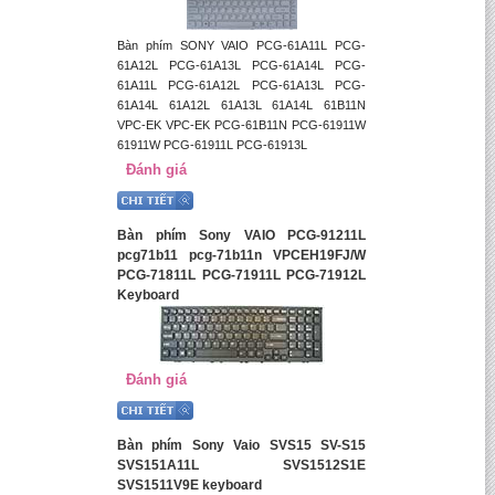
Bàn phím SONY VAIO PCG-61A11L PCG-
61A12L PCG-61A13L PCG-61A14L PCG-
61A11L PCG-61A12L PCG-61A13L PCG-
61A14L 61A12L 61A13L 61A14L 61B11N
VPC-EK VPC-EK PCG-61B11N PCG-61911W
61911W PCG-61911L PCG-61913L
Đánh giá
Bàn phím Sony VAIO PCG-91211L
pcg71b11 pcg-71b11n VPCEH19FJ/W
PCG-71811L PCG-71911L PCG-71912L
Keyboard
Đánh giá
Bàn phím Sony Vaio SVS15 SV-S15
SVS151A11L SVS1512S1E
SVS1511V9E keyboard